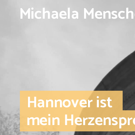
Michaela Mensch
Hannover ist 
mein Herzenspr