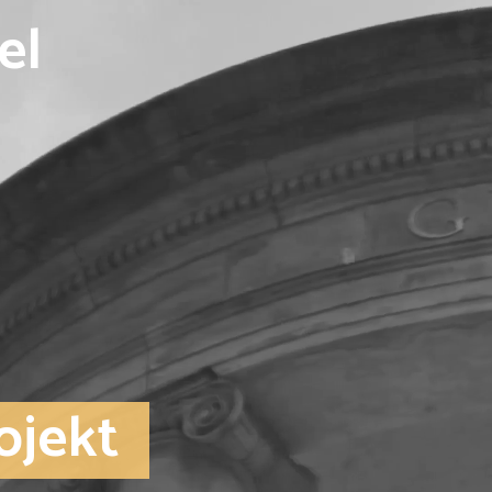
el
ojekt